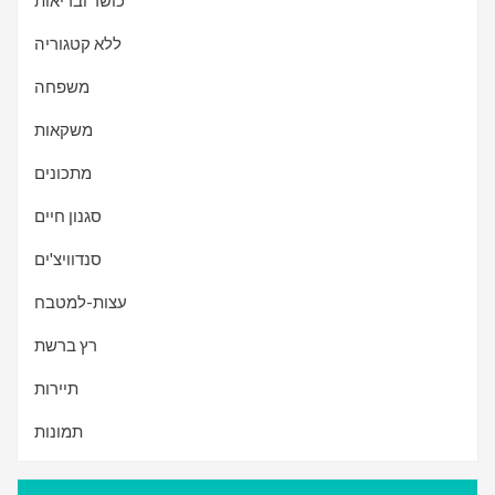
כושר ובריאות
ללא קטגוריה
משפחה
משקאות
מתכונים
סגנון חיים
סנדוויצ'ים
עצות-למטבח
רץ ברשת
תיירות
תמונות