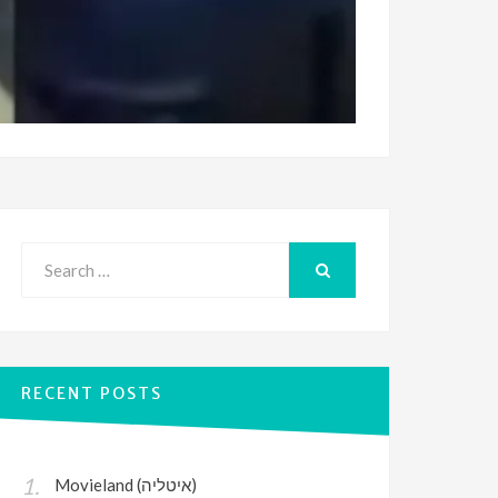
Search
for:
SEARCH
RECENT POSTS
Movieland (איטליה)