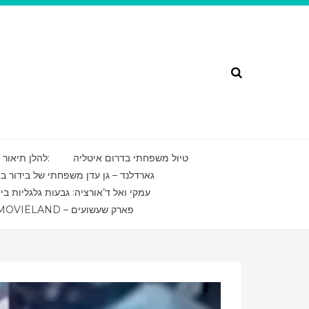
Search
טיול משפחתי בדרום איטליה
להלן תיאור של מסע מרתק בדרום איטליה בשפה העברית:
גארדלנד – גן עדן משפחתי של בידור ב
עמקי ואל ד’אורציה: גבעות גלגליות בי
MOVIELAND – פארק שעשועים