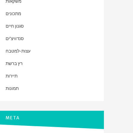
משקאות
מתכונים
סגנון חיים
סנדוויצ'ים
עצות-למטבח
רץ ברשת
תיירות
תמונות
META