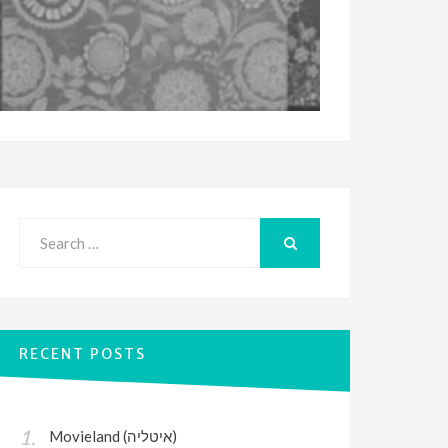
Search
for:
SEARCH
RECENT POSTS
Movieland (איטליה)