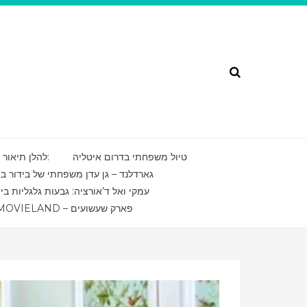
Search
טיול משפחתי בדרום איטליה
להלן תיאור של מסע מרתק בדרום איטליה בשפה העברית:
גארדלנד – גן עדן משפחתי של בידור ב
עמקי ואל ד’אורציה: גבעות גלגליות בי
MOVIELAND – פארק שעשועים