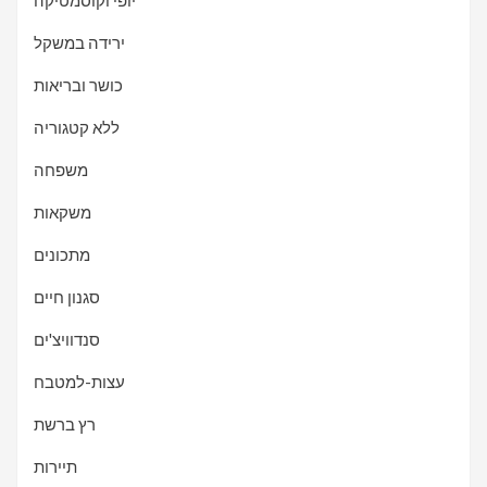
יופי וקוסמטיקה
ירידה במשקל
כושר ובריאות
ללא קטגוריה
משפחה
משקאות
מתכונים
סגנון חיים
סנדוויצ'ים
עצות-למטבח
רץ ברשת
תיירות