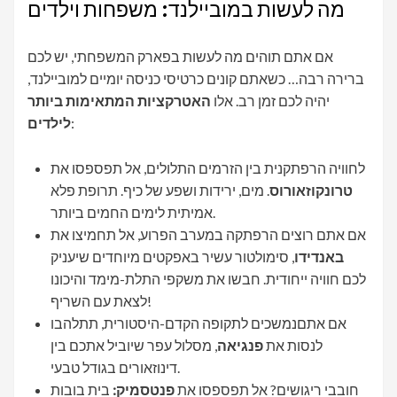
מה לעשות במוביילנד: משפחות וילדים
אם אתם תוהים מה לעשות בפארק המשפחתי, יש לכם
ברירה רבה… כשאתם קונים כרטיסי כניסה יומיים למוביילנד,
יהיה לכם זמן רב. אלו
האטרקציות המתאימות ביותר
:
לילדים
לחוויה הרפתקנית בין הזרמים התלולים, אל תפספסו את
טרונקוזאורוס
. מים, ירידות ושפע של כיף. תרופת פלא
אמיתית לימים החמים ביותר.
אם אתם רוצים הרפתקה במערב הפרוע, אל תחמיצו את
באנדידו
, סימולטור עשיר באפקטים מיוחדים שיעניק
לכם חוויה ייחודית. חבשו את משקפי התלת-מימד והיכונו
לצאת עם השריף!
אם אתםנמשכים לתקופה הקדם-היסטורית, תתלהבו
לנסות את
פנגיאה
, מסלול עפר שיוביל אתכם בין
דינוזאורים בגודל טבעי.
חובבי ריגושים? אל תפספסו את
פנטסמיק:
בית בובות