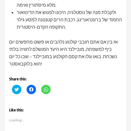
מלא מיסתורין ואימה.
ולקבלת מנה של נוסטלגיה, היכונו לפגוש את הדינוזאור
החמוד של ברונט’אורינג, רכבת הרים קטנטנה למסע גילוי
התקופה הקדם-היסטורית.
אז בין אם אתם חובבי קולנוע נלהבים או פשוט מחפשים יום
כיף למשפחה, מוביילנד היא היעד המושלם לחוויה בלתי
נשכחת. בואו וגלו את קסם הקולנוע במוביילנד – שבו כל יום
הוא בלוקבאסטר!
Share this:
C
C
C
l
l
l
i
i
i
c
c
c
k
k
k
t
t
t
Like this:
o
o
o
s
s
s
h
h
h
Loading...
a
a
a
r
r
r
e
e
e