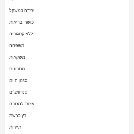
ירידה במשקל
כושר ובריאות
ללא קטגוריה
משפחה
משקאות
מתכונים
סגנון חיים
סנדוויצ'ים
עצות-למטבח
רץ ברשת
תיירות