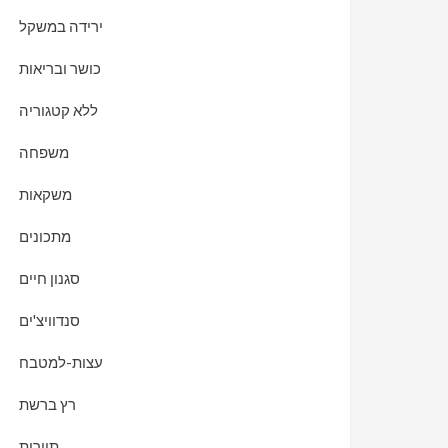
ירידה במשקל
כושר ובריאות
ללא קטגוריה
משפחה
משקאות
מתכונים
סגנון חיים
סנדוויצ'ים
עצות-למטבח
רץ ברשת
תיירות