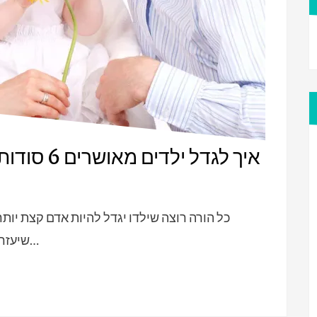
איך לגדל י
שיעזרו לכם לחנך ילד אחראי, רגוע וטוב לב. 1.למדו…