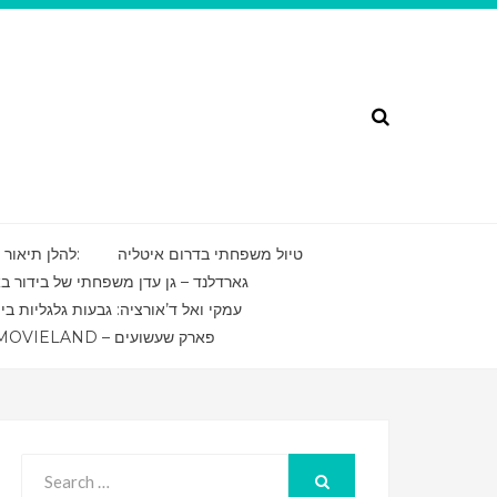
Search
טיול משפחתי בדרום איטליה
להלן תיאור של מסע מרתק בדרום איטליה בשפה העברית:
גארדלנד – גן עדן משפחתי של בידור ב
עמקי ואל ד’אורציה: גבעות גלגליות בי
MOVIELAND – פארק שעשועים
Search