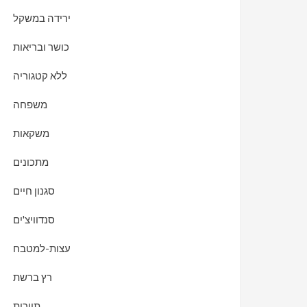
ירידה במשקל
כושר ובריאות
ללא קטגוריה
משפחה
משקאות
מתכונים
סגנון חיים
סנדוויצ'ים
עצות-למטבח
רץ ברשת
תיירות