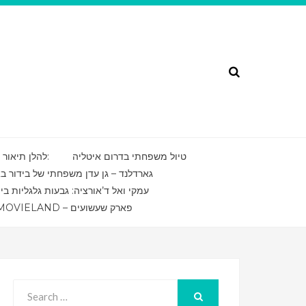
Search
טיול משפחתי בדרום איטליה
להלן תיאור של מסע מרתק בדרום איטליה בשפה העברית:
גארדלנד – גן עדן משפחתי של בידור ב
עמקי ואל ד’אורציה: גבעות גלגליות בי
MOVIELAND – פארק שעשועים
Search